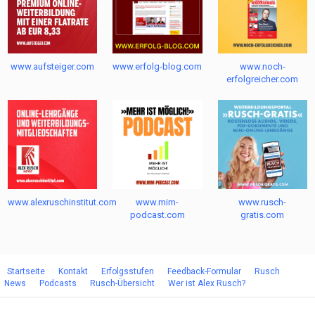
24 Bausteine Info-Video
06:52
www.aufsteiger.com
www.erfolg-blog.com
www.noch-
»Das Lebensspiel« Info-Video
erfolgreicher.com
02:55
Video Nr. 2 zu »Rusch-Map«
Video zur »Rusch-Map«
www.alexruschinstitut.com
www.mim-
www.rusch-
podcast.com
gratis.com
Der ungewöhnliche Weg zur
Startseite
Kontakt
Erfolgsstufen
Feedback-Formular
Rusch
Gesundheitsorientierung von Alex
News
Podcasts
Rusch-Übersicht
Wer ist Alex Rusch?
Rusch