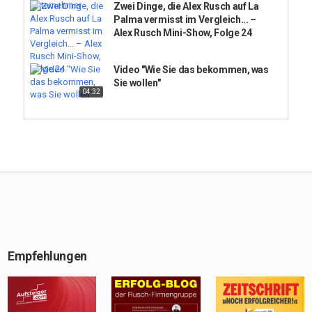
Zwei Dinge, die Alex Rusch auf La
Palma vermisst im Vergleich... –
Alex Rusch Mini-Show, Folge 24
Video "Wie Sie das bekommen, was
Sie wollen"
04:32
Mitglieder-Tag Info-Video
02:26
»Vergleich zwischen La Palma und
Kalifornien« – Alex Rusch Show,
Folge 144
Empfehlungen
Ich nutze nie das eingebaute
Mikrofon …