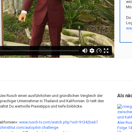
wic
Mög
Du 
Log
www
Als nä
lex Rusch einen ausführlichen und gründlichen Vergleich der
chiger Unternehmer in Thailand und Kalifornien. Er teilt den
ältst Du wertvolle Praxistipps und tiefe Einblicke.
lifornien«:
www.rusch-tv.com/watch.php?vid=91342be67
hinstitut.com/autopilot-challenge