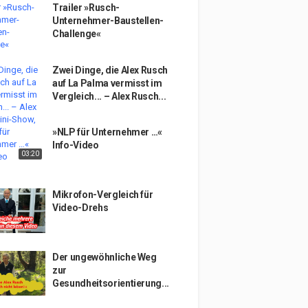
Trailer »Rusch-
Unternehmer-Baustellen-
Challenge«
Zwei Dinge, die Alex Rusch
auf La Palma vermisst im
Vergleich... – Alex Rusch...
»NLP für Unternehmer …«
Info-Video
03:20
Mikrofon-Vergleich für
Video-Drehs
Der ungewöhnliche Weg
zur
Gesundheitsorientierung...