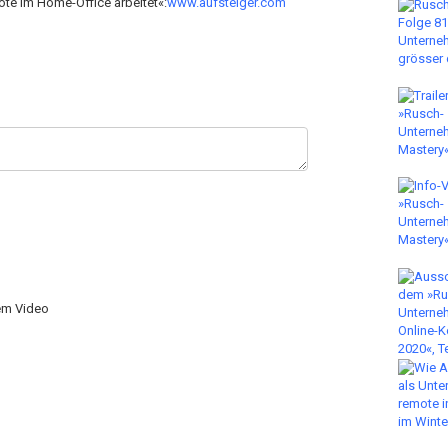
ote im Home-Office arbeitet«:
www.aufsteiger.com
sem Video