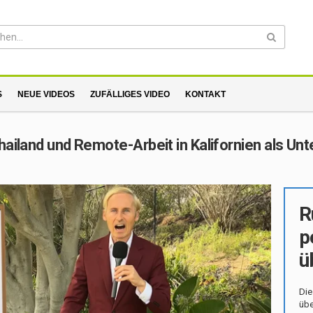
S
NEUE VIDEOS
ZUFÄLLIGES VIDEO
KONTAKT
hailand und Remote-Arbeit in Kalifornien als U
R
p
ü
Die
übe