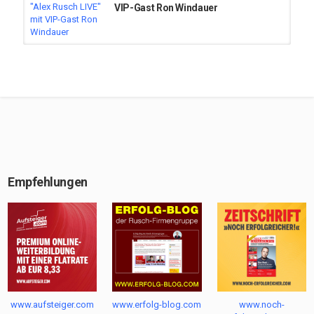
VIP-Gast Ron Windauer
03:13
Alex Rusch LIVE
Alex Rusch LIVE vom 22. Mai 2026
auf Facebook-Live mit sechs
Erfolgs-Themen
Empfehlungen
Alex Rusch Insider»-Podcast vom
17. April 2026
Alex Rusch Insider«-Podcast vom 3.
April 2026
www.aufsteiger.com
www.erfolg-blog.com
www.noch-
»Alex Rusch LIVE« vom 10. Mai 2026