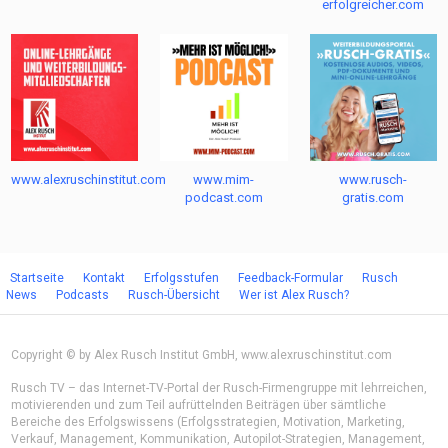
erfolgreicher.com
Vorschau auf Ausgabe 02-2026 der
Zeitschrift »Noch erfolgreicher!«
Folge 11 von »Alex Rusch LIVE«
www.alexruschinstitut.com
www.mim-
www.rusch-
podcast.com
gratis.com
Der ungewöhnliche Weg zur
Startseite
Kontakt
Erfolgsstufen
Feedback-Formular
Rusch
Gesundheitsorientierung von Alex
News
Podcasts
Rusch-Übersicht
Wer ist Alex Rusch?
Rusch
Copyright © by Alex Rusch Institut GmbH, www.alexruschinstitut.com
Warum wurde Alex Rusch eigentlich
Veganer?
Rusch TV – das Internet-TV-Portal der Rusch-Firmengruppe mit lehrreichen,
motivierenden und zum Teil aufrüttelnden Beiträgen über sämtliche
Bereiche des Erfolgswissens (Erfolgsstrategien, Motivation, Marketing,
Verkauf, Management, Kommunikation, Autopilot-Strategien, Management,