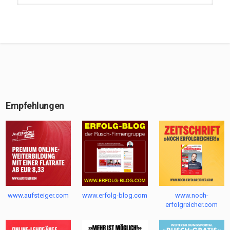
Alex Rusch Show, Folge 118
19:19
Alex Rusch Show, Folge 117
45:11
Empfehlungen
Alex Rusch Show, Folge 115
25:14
Alex Rusch Show, Folge 112
33:35
www.aufsteiger.com
www.erfolg-blog.com
www.noch-
Alex Rusch Show, Folge 120
erfolgreicher.com
08:02