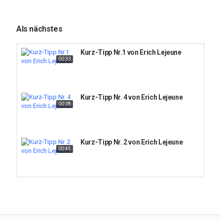
Als nächstes
Kurz-Tipp Nr.1 von Erich Lejeune
00:33
Kurz-Tipp Nr. 4 von Erich Lejeune
00:38
Kurz-Tipp Nr. 2 von Erich Lejeune
00:45
Marketing-Strategien Tipp 3 von 3
03:13